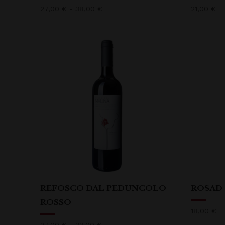
Fascia
27,00
€
-
38,00
€
21,00
€
di
prezzo:
da
27,00 €
a
38,00 €
REFOSCO DAL PEDUNCOLO
ROSAD
ROSSO
18,00
€
Fascia
27,00
€
-
33,00
€