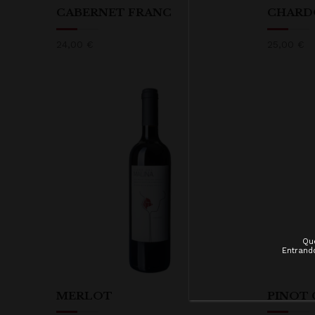
CABERNET FRANC
CHARD
24,00
€
25,00
€
Que
Entrando
MERLOT
PINOT 