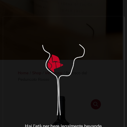
Home
/
Shop
/
Vini Rossi
/ Refosco dal
Peduncolo Rosso
Hai l’età per bere legalmente bevande