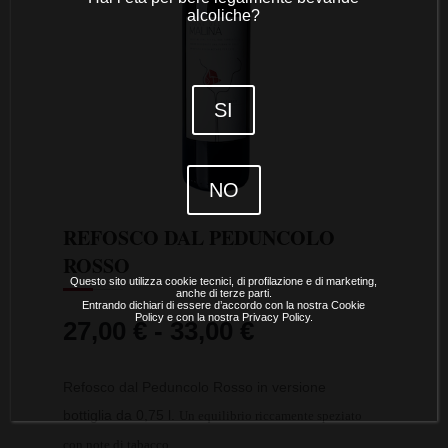
alcoliche?
SI
NO
REFOSCO DAL PEDUNCOLO
ROSSO
Questo sito utilizza cookie tecnici, di profilazione e di marketing,
anche di terze parti.
Entrando dichiari di essere d’accordo con la nostra Cookie
Policy e con la nostra Privacy Policy.
Fascia
27,00
€
-
33,00
€
di
prezzo:
Refosco dal Peduncolo Rosso in versione
da
bottiglia da 0,75 l.
27,00 €
Un equilibrio riccamente speziato
a
con note di tabacco