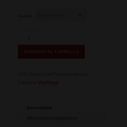
33,00 €
Annata
Refosco
dal
Peduncolo
AGGIUNGI AL CARRELLO
Rosso
quantità
COD:
Refosco dal Peduncolo Rosso
Categoria:
Vini Rossi
Descrizione
Informazioni aggiuntive